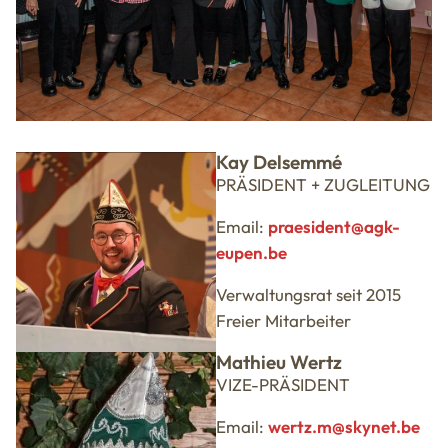
Kay Delsemmé
PRÄSIDENT + ZUGLEITUNG
Email:
praesident@agk-
eupen.be
Verwaltungsrat seit 2015
Freier Mitarbeiter
Mathieu Wertz
VIZE-PRÄSIDENT
Email:
wertz.m@skynet.be