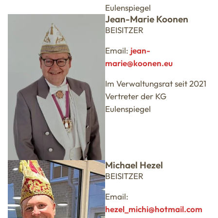
Eulenspiegel
Jean-Marie Koonen
BEISITZER
Email:
jean-
marie@koonen.eu
Im Verwaltungsrat seit 2021
Vertreter der KG
Eulenspiegel
Michael Hezel
BEISITZER
Email:
hezel_michi@hotmail.com