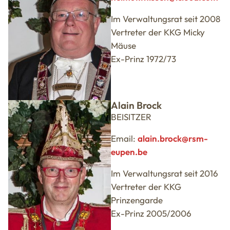
Im Verwaltungsrat seit 2008
Vertreter der KKG Micky
Mäuse
Ex-Prinz 1972/73
Alain Brock
BEISITZER
Email:
alain.brock@rsm-
eupen.be
Im Verwaltungsrat seit 2016
Vertreter der KKG
Prinzengarde
Ex-Prinz 2005/2006