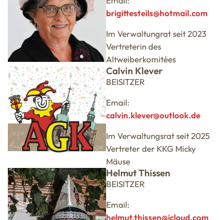
Email:
brigittesteils@hotmail.com
Im Verwaltungrat seit 2023
Vertreterin des
Altweiberkomitées
Calvin Klever
BEISITZER
Email:
calvin.klever@outlook.de
Im Verwaltungsrat seit 2025
Vertreter der KKG Micky
Mäuse
Helmut Thissen
BEISITZER
Email:
helmut.thissen@icloud.com