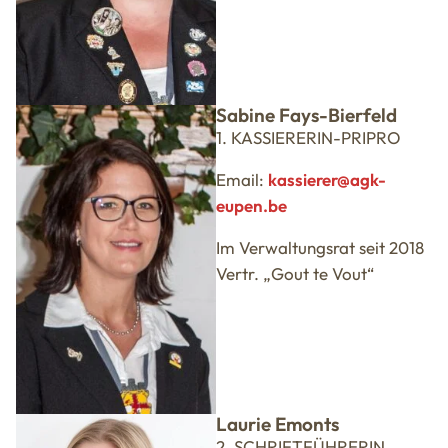
Sabine Fays-Bierfeld
1. KASSIERERIN-PRIPRO
Email:
kassierer@agk-
eupen.be
Im Verwaltungsrat seit 2018
Vertr. „Gout te Vout“
Laurie Emonts
2. SCHRIFTFÜHRERIN