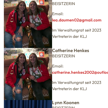
BEISITZERIN
Email:
lea.daumen02@gmail.com
Im Verwaltungrat seit 2023
Vertreterin der KLJ
Catherine Henkes
BEISITZERIN
Email:
catherine.henkes2002@outlo
Im Verwaltungrat seit 2023
Vertreterin der KLJ
Lynn Koonen
BEISITZERIN